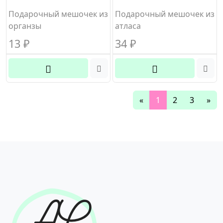
атлас
Подарочный мешочек из
Подарочный мешочек из
органзы
атласа
13
₽
34
₽
«
1
2
3
»