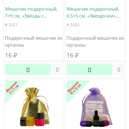
Мешочек подарочный,
Мешочек подарочный,
7×9 см, «Звёзды с
6.5×5 см, «Звёздочки»,
месяцем», для
для пробников 1-5 мл,
# 3321
# 3322
пробников 1-5 мл.,
белый с золотом,
белый с серебром,
материал органза
Подарочный мешочек из
Подарочный мешочек из
материал органза
органзы
органзы
16
₽
16
₽