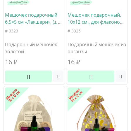
Мешочек подарочный
Мешочек подарочный,
6.5×5 см «Лакшери», (± 1
10х12 см., для флаконов
см), для пробников 1-3
5-15мл., фиолетовый,
# 3323
# 3325
мл., золотой, материал
органза
полиэстер
Подарочный мешочек
Подарочный мешочек из
золотой
органзы
16
₽
16
₽