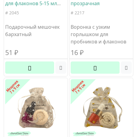
для флаконов 5-15 мл
прозрачная
цвет голубой размер 10 х
# 2045
# 2217
12 см материал бархат
Подарочный мешочек
Воронка с узким
бархатный
горлышком для
пробников и флаконов
51
₽
16
₽