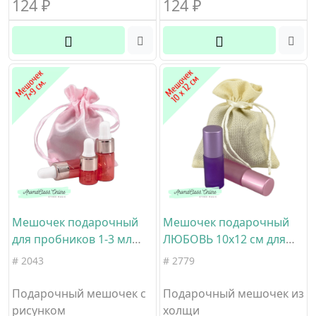
124
₽
124
₽
Мешочек подарочный
Мешочек подарочный
для пробников 1-3 мл
ЛЮБОВЬ 10х12 см для
цвет пудрово-розовый
флаконов 5-15 мл
# 2043
# 2779
размер 7х9 см материал
холщовая ткань
атлас
Подарочный мешочек с
Подарочный мешочек из
рисунком
холщи