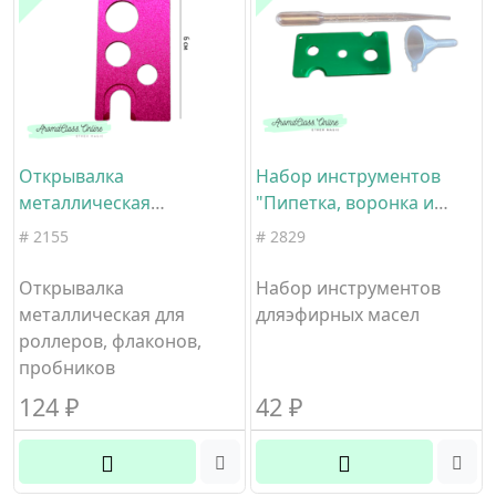
Открывалка
Набор инструментов
металлическая
"Пипетка, воронка и
малиновая
зеленая пластмассовая
# 2155
# 2829
открывалка"
Открывалка
Набор инструментов
металлическая для
дляэфирных масел
роллеров, флаконов,
пробников
124
₽
42
₽