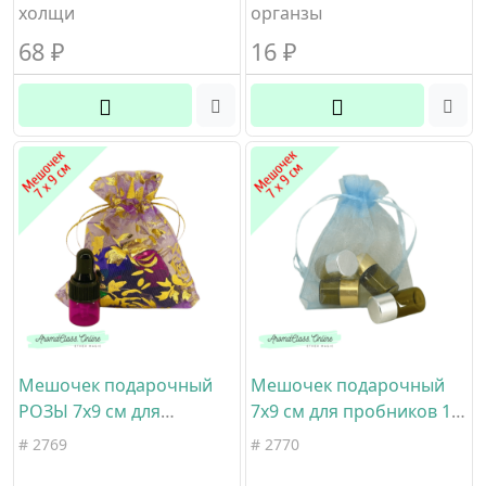
холщи
органзы
68
₽
16
₽
Мешочек подарочный
Мешочек подарочный
РОЗЫ 7х9 см для
7х9 см для пробников 1-5
пробников 1-5 мл ацвет
мл цвет голубой
# 2769
# 2770
фиолетовый материал
материал органза