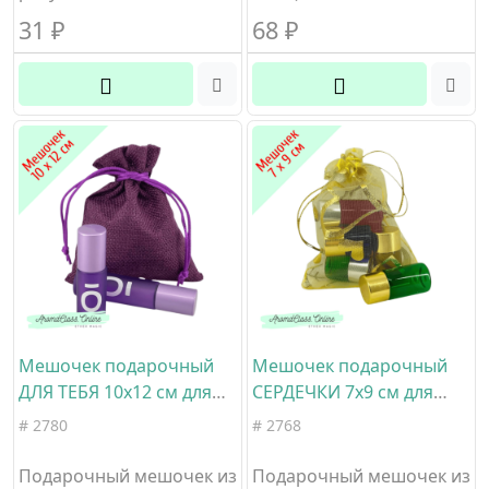
31
₽
68
₽
Мешочек подарочный
Мешочек подарочный
ДЛЯ ТЕБЯ 10х12 см для
СЕРДЕЧКИ 7х9 см для
флаконов 5-15 мл
пробников 1-5 мл цвет
# 2780
# 2768
холщовая ткань
золотой материал
органза
Подарочный мешочек из
Подарочный мешочек из