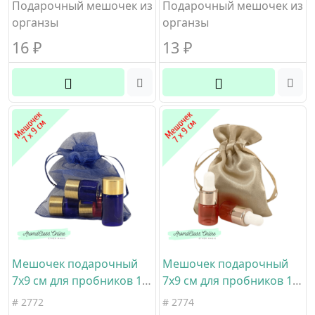
органза
Подарочный мешочек из
Подарочный мешочек из
органзы
органзы
16
₽
13
₽
Мешочек подарочный
Мешочек подарочный
7х9 см для пробников 1-5
7х9 см для пробников 1-5
мл цвет темно-синий
мл цвет серо-
# 2772
# 2774
материал органза
коричневый материал