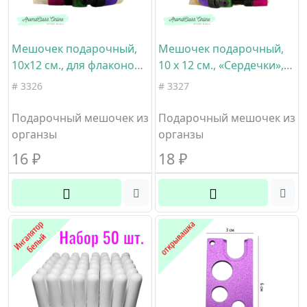
Мешочек подарочный,
Мешочек подарочный,
10х12 см., для флаконов
10 х 12 см., «Сердечки»,
5-15мл., белый, органза
для флаконов 5-15мл.,
# 3326
# 3327
розовый с золотом,
органза
Подарочный мешочек из
Подарочный мешочек из
органзы
органзы
16
₽
18
₽