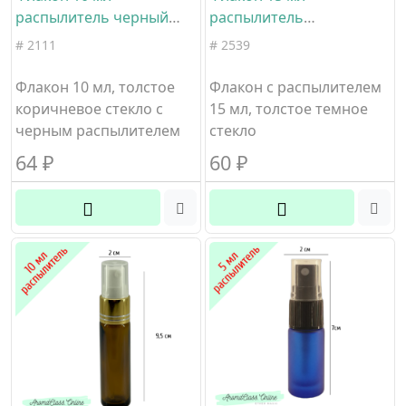
распылитель черный
распылитель
ребристый коричневое
коричневое стекло
# 2111
# 2539
стекло
черная ребристая
крышка
Флакон 10 мл, толстое
Флакон с распылителем
коричневое стекло с
15 мл, толстое темное
черным распылителем
стекло
64
₽
60
₽