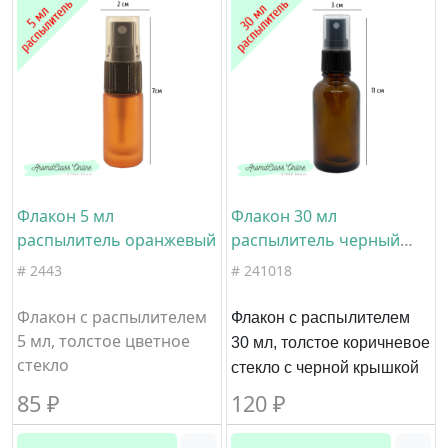
Флакон 5 мл
Флакон 30 мл
распылитель оранжевый
распылитель черный
ребристый прозрачный
# 2443
# 241018
колпачок коричневое
стекло
Флакон с распылителем
Флакон с распылителем
5 мл, толстое цветное
30 мл, толстое коричневое
стекло
стекло с черной крышкой
85
₽
120
₽