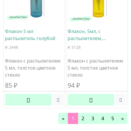
Флакон 5 мл
Флакон, 5мл, с
распылитель голубой
распылителем,
золотистый с белым,
# 2448
# 3128
желтое матовое толстое
стекло
Флакон с распылителем
Флакон с распылителем
5 мл, толстое цветное
5 мл, толстое цветное
стекло
стекло
85
₽
94
₽
«
1
2
3
4
5
»