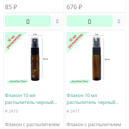
85
₽
676
₽
Флакон 10 мл
Флакон 10 мл
распылитель черный
распылитель черный
ребристый коричневое
ребристый коричневое
# 2473
# 2477
стекло Золотой Кот
стекло со шкалой
Флакон с распылителем
Флакон с распылителем