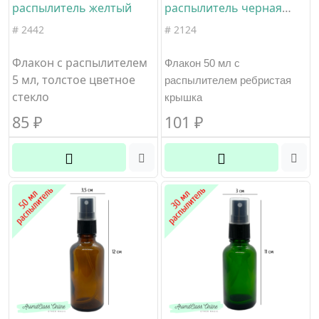
распылитель желтый
распылитель черная
ребристая крышка
# 2442
# 2124
черное стекло
Флакон с распылителем
Флакон 50 мл с 
5 мл, толстое цветное
распылителем ребристая 
стекло
крышка
85
₽
101
₽