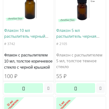
Флакон 10 мл
Флакон 5 мл
распылитель черный
распылитель черная
ребристый прозрачный
ребристая крышка
# 3742
# 2105
колпачок коричневое
коричневое стекло
стекло
Флакон с распылителем
Флакон с распылителем
5 мл, толстое темное
10 мл, толстое коричневое
стекло
стекло с черной крышкой
100
₽
55
₽