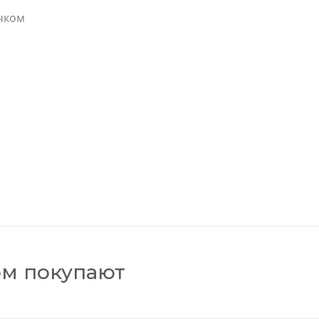
чком
ом покупают