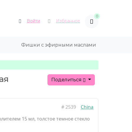
0
Войти
Избранное
Фишки с эфирными маслами
ая
Поделиться
#
2539
China
лителем 15 мл, толстое темное стекло