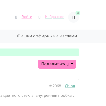
0
Войти
Избранное
Фишки с эфирными маслами
я
Поделиться
#
2068
China
з цветного стекла, внутренняя пробка с