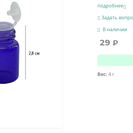
подробнее
Задать вопр
В наличии
29
₽
Вес:
4 г