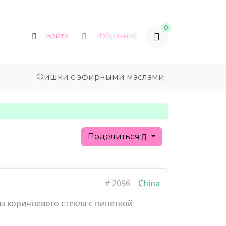
0
Войти
Избранное
Фишки с эфирными маслами
Поделиться
#
2096
China
з коричневого стекла с пипеткой