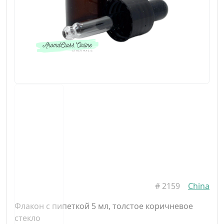
#
2159
China
Флакон с пипеткой 5 мл, толстое коричневое
стекло