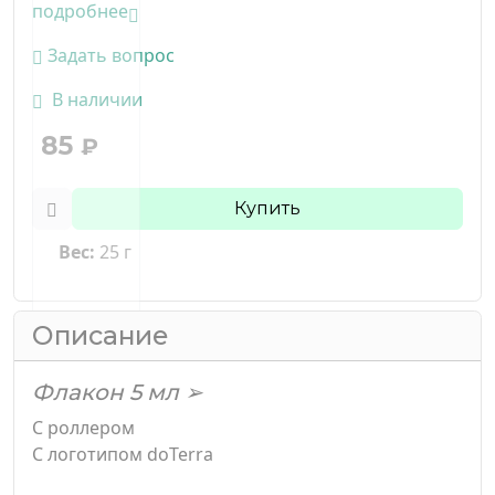
подробнее
Задать вопрос
В наличии
85
₽
Купить
Вес:
25 г
Описание
Флакон 5 мл ➢
С роллером
С логотипом doTerra