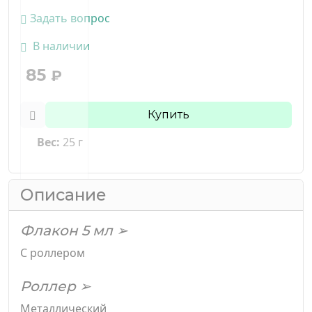
Задать вопрос
В наличии
85
₽
Купить
Вес:
25 г
Описание
Флакон 5 мл ➢
С роллером
Роллер ➢
Металлический