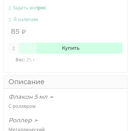
Задать вопрос
В наличии
85
₽
Купить
Вес:
25 г
Описание
Флакон 5 мл ➢
С роллером
Роллер ➢
Металлический