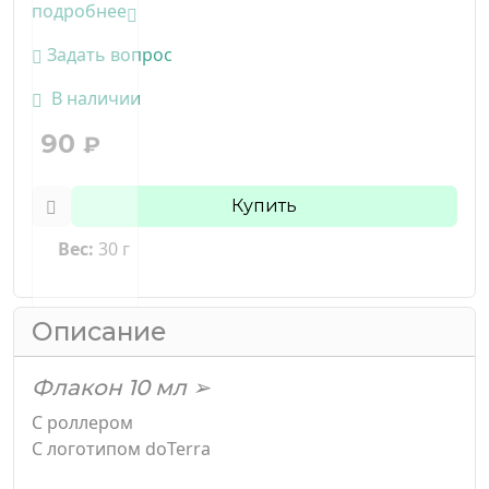
подробнее
Задать вопрос
В наличии
90
₽
Купить
Вес:
30 г
Описание
Флакон 10 мл ➢
С роллером
С логотипом doTerra