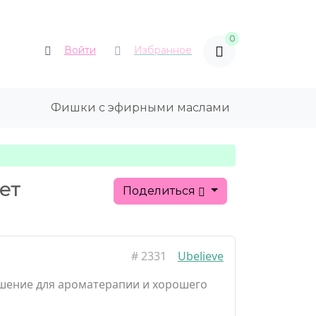
0
Войти
Избранное
Фишки с эфирными маслами
ет
Поделиться
#
2331
Ubelieve
шение для ароматерапии и хорошего