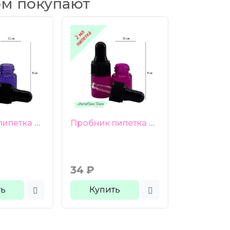
ом покупают
Пробник пипетка 2 мл фиолетовое стекло черная груша черная ребристая крышка
Пробник пипетка 2 мл малиновое стекло черная груша черная ребристая крышка
34
₽
ть
Купить