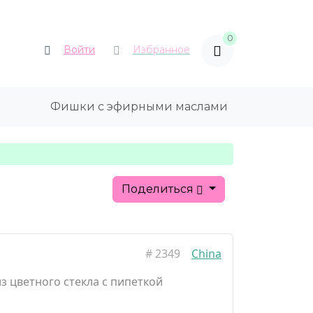
0
Войти
Избранное
Фишки с эфирными маслами
Поделиться
#
2349
China
з цветного стекла с пипеткой