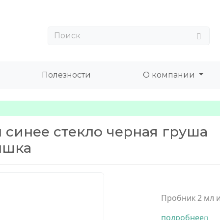
Полезности
О компании
 синее стекло черная груша
ышка
Пробник 2 мл и
подробнее