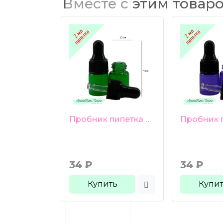
Вместе с этим товар
Пробник пипетка 2 мл зеленое стекло черная груша черная ребристая крышка
34
₽
34
₽
Купить
Купи