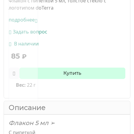
Флакон с пипеткой 5 мл, толстое стекло с
логотипом doTerra
подробнее
Задать вопрос
В наличии
85
₽
Купить
Вес:
22 г
Описание
Флакон 5 мл ➢
С пипеткой