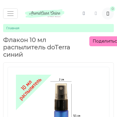
0
Главная
Флакон 10 мл
Поделить
распылитель doTerra
синий