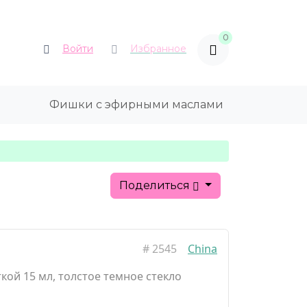
0
Войти
Избранное
Фишки с эфирными маслами
Поделиться
#
2545
China
кой 15 мл, толстое темное стекло