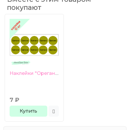
покупают
Наклейки "Орегано" 10 шт
7
₽
Купить