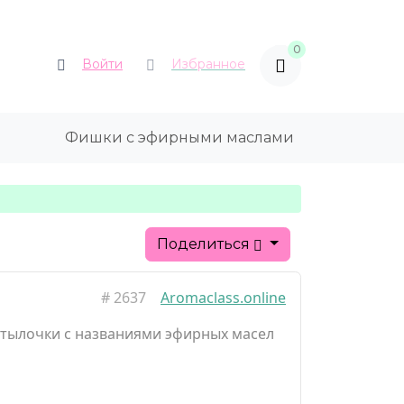
0
Войти
Избранное
Фишки с эфирными маслами
Поделиться
#
2637
Aromaclass.online
утылочки с названиями эфирных масел