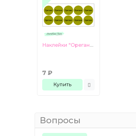
Наклейки "Орегано" 10 шт
7
₽
Купить
Вопросы