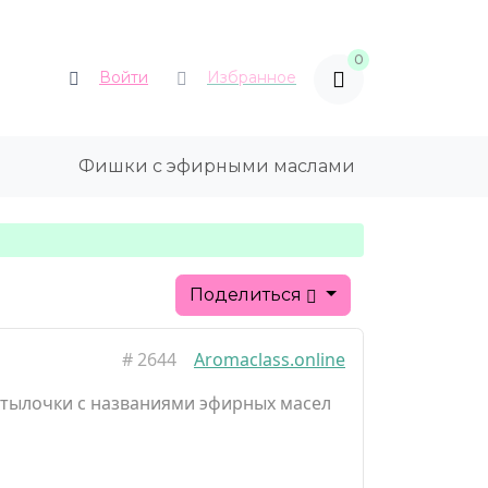
0
Войти
Избранное
Фишки с эфирными маслами
Поделиться
#
2644
Aromaclass.online
утылочки с названиями эфирных масел