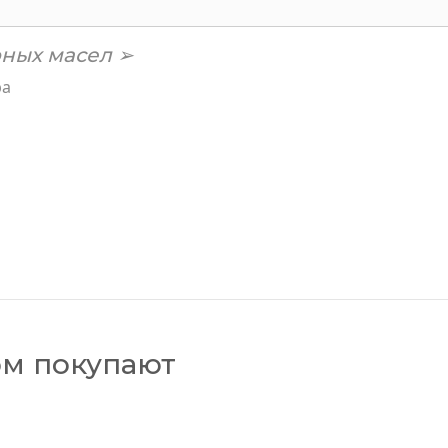
ных масел ➢
ра
ом покупают