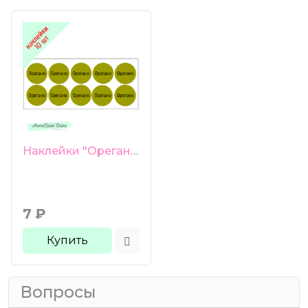
Наклейки "Орегано" 10 шт
7
₽
Купить
Вопросы