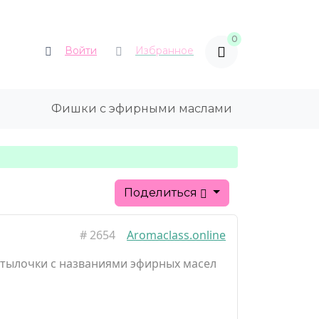
0
Войти
Избранное
Фишки с эфирными маслами
Поделиться
#
2654
Aromaclass.online
утылочки с названиями эфирных масел