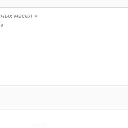
ных масел ➢
ра