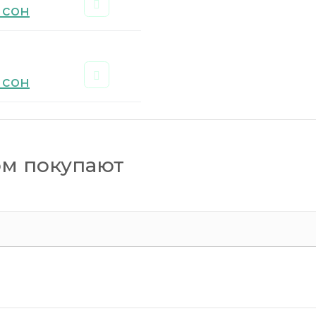
 сон
 сон
ом покупают