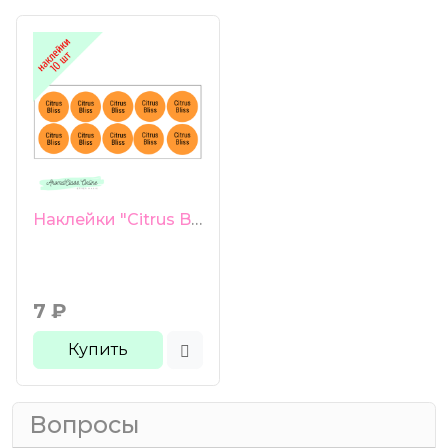
Наклейки "Citrus Bliss" 10 шт цитрус блисс
7
₽
Купить
Вопросы