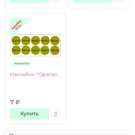
Наклейки "Орегано" 10 шт
7
₽
Купить