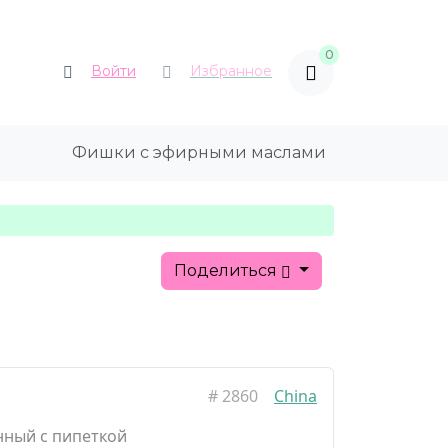
0
Войти
Избранное
Фишки с эфирными маслами
Поделиться
#
2860
China
нный с пипеткой