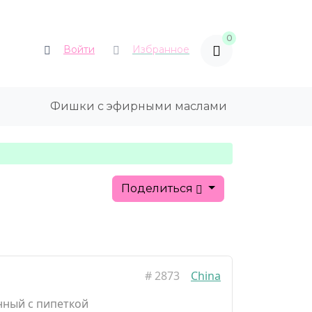
0
Войти
Избранное
Фишки с эфирными маслами
Поделиться
#
2873
China
нный с пипеткой