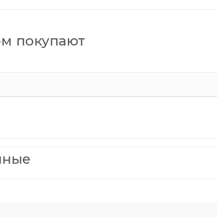
ом покупают
нные