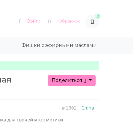
0
Войти
Избранное
Фишки с эфирными маслами
ная
Поделиться
#
2962
China
ка для свечей и косметики