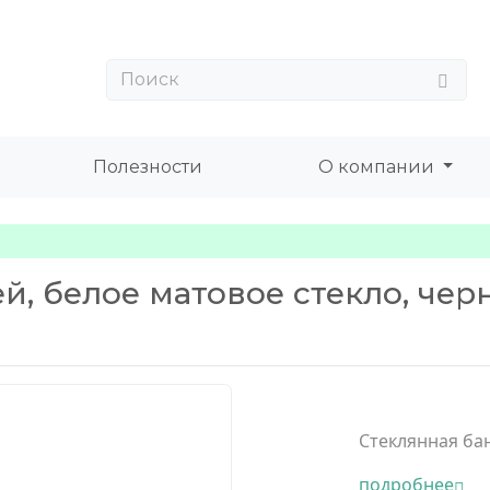
Полезности
О компании
ей, белое матовое стекло, чер
а
Стеклянная бан
подробнее