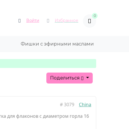
0
Войти
Избранное
Фишки с эфирными маслами
Поделиться
#
3079
China
тка для флаконов с диаметром горла 16