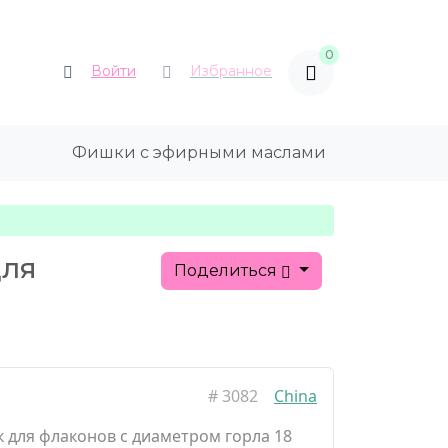
0
Войти
Избранное
Фишки с эфирными маслами
для
Поделиться
#
3082
China
к для флаконов с диаметром горла 18