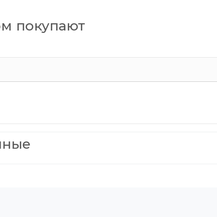
ом покупают
нные