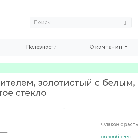
Полезности
О компании
лителем, золотистый с белым,
тое стекло
Флакон с распы
подробнее