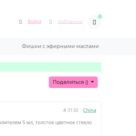
0
Войти
Избранное
Фишки с эфирными маслами
Поделиться
#
3130
China
лителем 5 мл, толстое цветное стекло