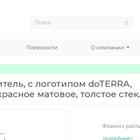
Полезности
О компании
итель, с логотипом doTERRA,
красное матовое, толстое сте
Флакон с распы
подробнее