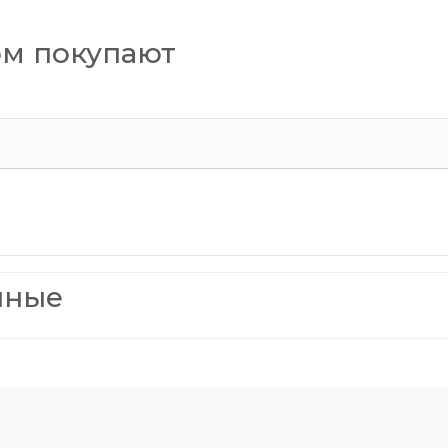
ом покупают
нные