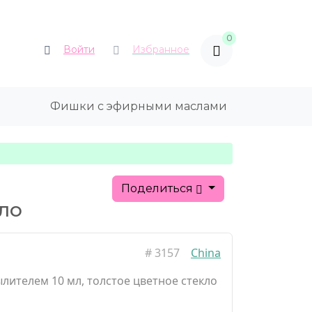
0
Войти
Избранное
Фишки с эфирными маслами
Поделиться
кло
#
3157
China
лителем 10 мл, толстое цветное стекло