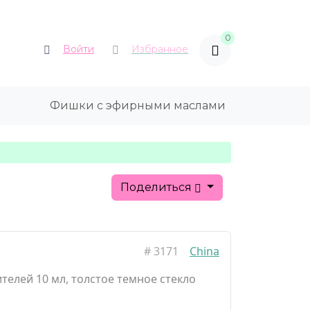
0
Войти
Избранное
Фишки с эфирными маслами
Поделиться
#
3171
China
телей 10 мл, толстое темное стекло