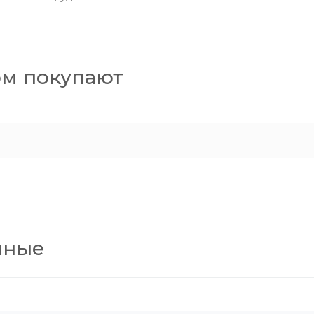
ом покупают
нные