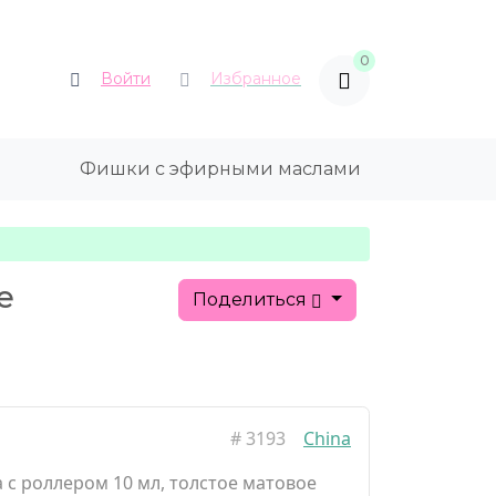
0
Войти
Избранное
Фишки с эфирными маслами
е
Поделиться
#
3193
China
 с роллером 10 мл, толстое матовое