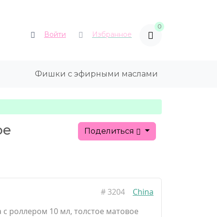
0
Войти
Избранное
Фишки с эфирными маслами
ое
Поделиться
#
3204
China
 с роллером 10 мл, толстое матовое