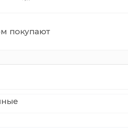
ом покупают
нные