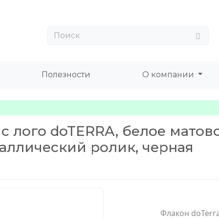
Полезности
О компании
 с лого doTERRA, белое матов
таллический ролик, черная
Флакон doTerra