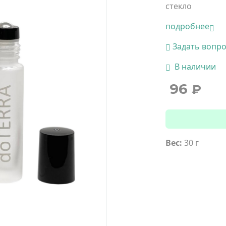
стекло
подробнее
Задать вопр
В наличии
96
₽
Вес:
30 г