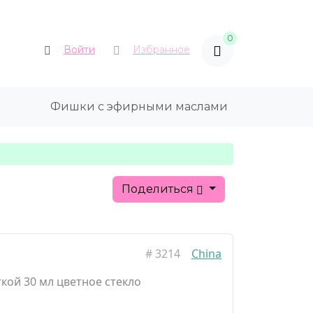
0
Войти
Избранное
Фишки с эфирными маслами
Поделиться
#
3214
China
кой 30 мл цветное стекло