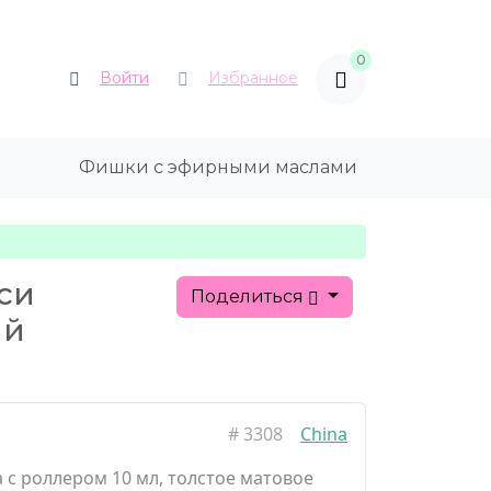
0
Войти
Избранное
Фишки с эфирными маслами
иси
Поделиться
ий
#
3308
China
 с роллером 10 мл, толстое матовое