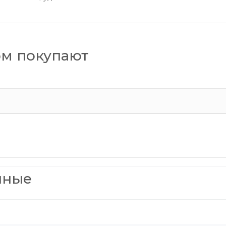
ом покупают
нные