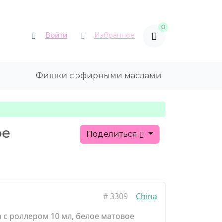
0
Войти
Избранное
Фишки с эфирными маслами
ое
Поделиться
#
3309
China
 с роллером 10 мл, белое матовое