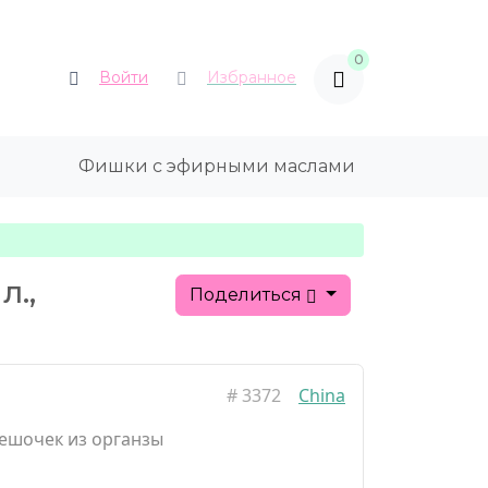
0
Войти
Избранное
Фишки с эфирными маслами
л.,
Поделиться
#
3372
China
ешочек из органзы