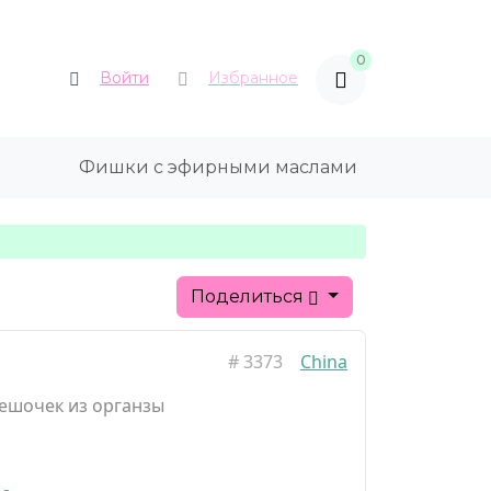
0
Войти
Избранное
Фишки с эфирными маслами
Поделиться
#
3373
China
ешочек из органзы