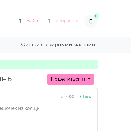
0
Войти
Избранное
Фишки с эфирными маслами
ань
Поделиться
#
3380
China
ешочек из холщи