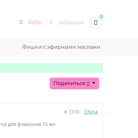
0
Войти
Избранное
Фишки с эфирными маслами
Поделиться
#
3398
China
тка для флаконов 15 мл