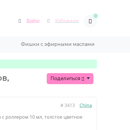
0
Войти
Избранное
Фишки с эфирными маслами
в,
Поделиться
#
3413
China
 с роллером 10 мл, толстое цветное