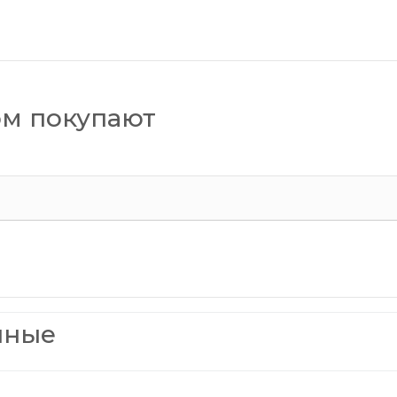
ом покупают
нные